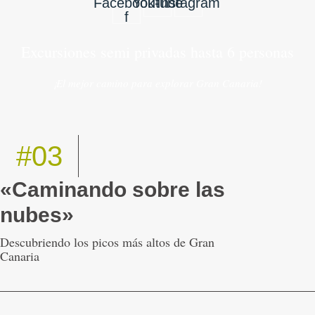
Facebook-
Youtube
Instagram
f
Excursiones semi privadas hasta 6 personas
¡El mejor camino para explorar Gran Canaria!
#03
«Caminando sobre las
nubes»
Descubriendo los picos más altos de Gran
Canaria