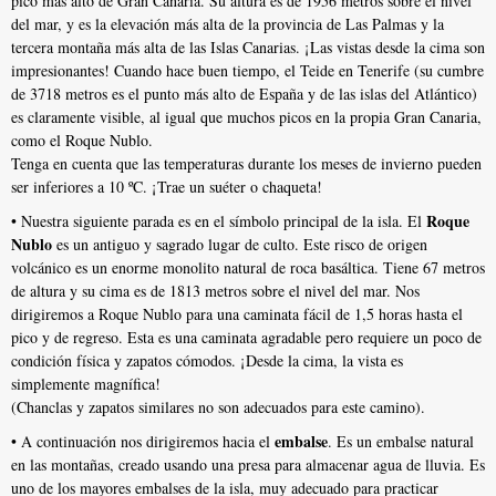
pico más alto de Gran Canaria. Su altura es de 1956 metros sobre el nivel
del mar, y es la elevación más alta de la provincia de Las Palmas y la
tercera montaña más alta de las Islas Canarias. ¡Las vistas desde la cima son
impresionantes! Cuando hace buen tiempo, el Teide en Tenerife (su cumbre
de 3718 metros es el punto más alto de España y de las islas del Atlántico)
es claramente visible, al igual que muchos picos en la propia Gran Canaria,
como el Roque Nublo.
Tenga en cuenta que las temperaturas durante los meses de invierno pueden
ser inferiores a 10 ºC. ¡Trae un suéter o chaqueta!
Roque
• Nuestra siguiente parada es en el símbolo principal de la isla. El
Nublo
es un antiguo y sagrado lugar de culto. Este risco de origen
volcánico es un enorme monolito natural de roca basáltica. Tiene 67 metros
de altura y su cima es de 1813 metros sobre el nivel del mar. Nos
dirigiremos a Roque Nublo para una caminata fácil de 1,5 horas hasta el
pico y de regreso. Esta es una caminata agradable pero requiere un poco de
condición física y zapatos cómodos. ¡Desde la cima, la vista es
simplemente magnífica!
(Chanclas y zapatos similares no son adecuados para este camino).
embalse
• A continuación nos dirigiremos hacia el
. Es un embalse natural
en las montañas, creado usando una presa para almacenar agua de lluvia. Es
uno de los mayores embalses de la isla, muy adecuado para practicar