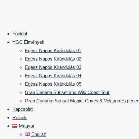
Főoldal
YGC Élmények
A következő felejthetetlen
Egész Napos Kirándulás 01
Egész Napos Kirándulás 02
KIRUCCANÁSOD
ITT
Egész Napos Kirándulás 03
kezdődik!
Egész Napos Kirándulás 04
Egész Napos Kirándulás 05
Üdv, Felfedező!
Gran Canaria Sunset and Wild Coast Tour
Gran Canaria: Sunset Magic, Caves & Volcano Experie
MI ❤️ MEGOSZTANI VELED VALÓDI
Kapcsolat
Rólunk
ÉLMÉNYEKET
Magyar
English