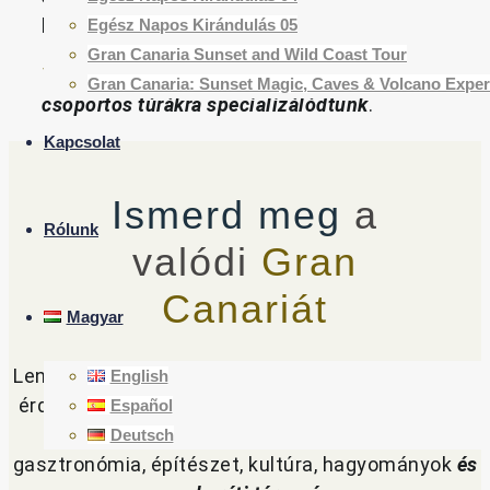
barátaiddal.
Egész Napos Kirándulás 05
Gran Canaria Sunset and Wild Coast Tour
Your Gran Canaria
–
élményekre és kis
Gran Canaria: Sunset Magic, Caves & Volcano Exper
csoportos túrákra specializálódtunk
.
Kapcsolat
Ismerd meg
a
Rólunk
valódi
Gran
Canariát
Magyar
Lenyűgöző
tájak és fotók,
felejthetetlen pillanatok
,
English
érdekes történetek, mindennapi élet, történelem,
Español
népszokások, múlt és jelen, vegetáció,
Deutsch
gasztronómia, építészet, kultúra, hagyományok
és