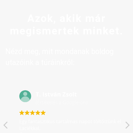
Azok, akik már
megismertek minket.
Nézd meg, mit mondanak boldog
utazóink a túráinkról:
T. István Zsolt
(Értékelés a Google-on)
Egy fantasztikus tartalmas napot töltöttünk el
Laciékkal.