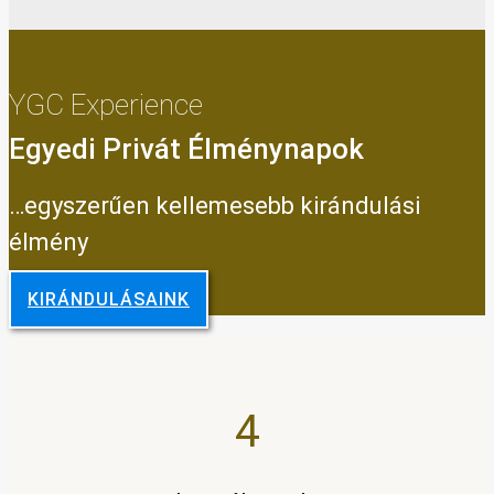
YGC Experience
Egyedi Privát Élménynapok
…egyszerűen kellemesebb kirándulási
élmény
KIRÁNDULÁSAINK
4