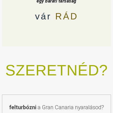
egy baráti társaság
vár
RÁD
SZERETNÉD?
felturbózni
a Gran Canaria nyaralásod?