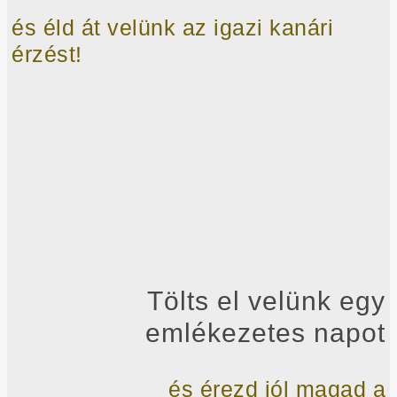
és é
ld át velünk az igazi kanári
érzést!
Tölts el velünk egy
emlékezetes napot
és érezd jól magad a