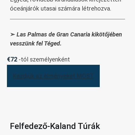
óceánjárók utasai számára létrehozva.
➣
Las Palmas de Gran Canaria kikötőjében
vesszünk fel Téged.
€72
-tól személyenként
Kezdjük az élményeket MOST
Felfedez
ő-K
aland Túrák