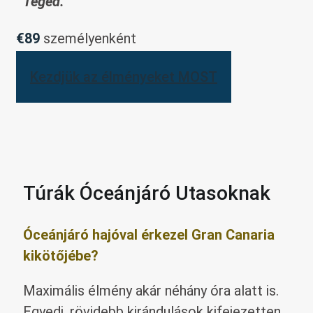
Téged.
€89
személyenként
Kezdjük az élményeket MOST
Túrák Óceánjáró Utasoknak
Óceánjáró hajóval érkezel Gran Canaria
kiköt
ő
jébe?
Maximális élmény akár néhány óra alatt is.
Egyedi, rövidebb kirándulások kifejezetten