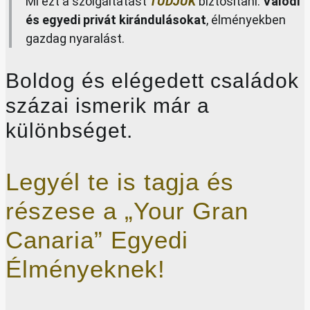
Mi ezt a szolgáltatást
TUDJUK
biztosítani.
Valódi
és egyedi privát kirándulásokat
, élményekben
gazdag nyaralást.
Boldog és elégedett családok
százai ismerik már a
különbséget.
Legyél te is tagja és
részese a „Your Gran
Canaria” Egyedi
Élményeknek!