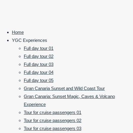
©2024 Your Gran Canaria
Home
POWERED BY
SEPTERA
&
WORDPRESS.
Back to Top
Natalie
YGC Experiences
Full day tour 01
Full day tour 02
Wir waren auf
Full day tour 03
der Aida
Full day tour 04
unterwegs
Full day tour 05
und hatten
Gran Canaria Sunset and Wild Coast Tour
diesen tollen
Gran Canaria: Sunset Magic, Caves & Volcano
Ausflugs-Tip
Experience
von zwei
Tour for cruise passengers 01
Mitreisenden
Tour for cruise passengers 02
bekommen.
Tour for cruise passengers 03