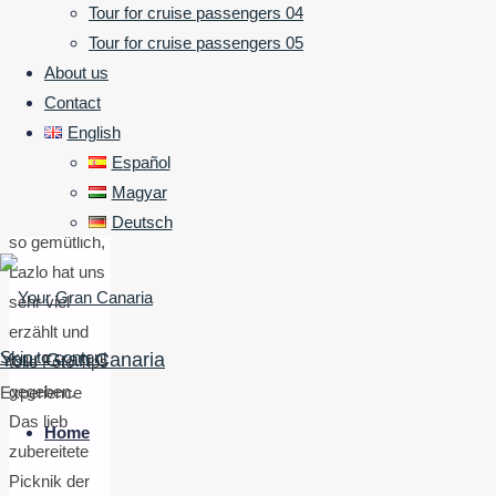
Es war ein
Tour for cruise passengers 04
wunderschöner
Tour for cruise passengers 05
Tag im
About us
Norden Gran
Contact
Canarias mit
English
atemberaubenden
Español
Landschaften.
Magyar
Die Tour war
Deutsch
so gemütlich,
Lazlo hat uns
sehr viel
erzählt und
Skip to content
Your Gran Canaria
tolle Foto Tips
gegeben.
Experience
Das lieb
Home
zubereitete
Picknik der