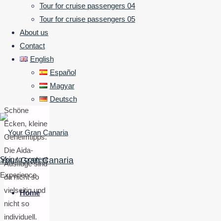
(Kanaren)
Tour for cruise passengers 04
erlebt. Den
Tour for cruise passengers 05
ganzen Tag
About us
unterwegs,
Contact
super schöne
English
Aussicht- und
Español
Fotostopps
Magyar
eingelegt.
Deutsch
Schöne
Ecken, kleine
Geheimtipps.
Die Aida-
Skip to content
Your Gran Canaria
Ausflüge sind
Experience
da nicht so
vielseitig und
Home
nicht so
individuell.